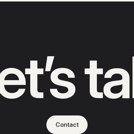
et’s ta
Contact