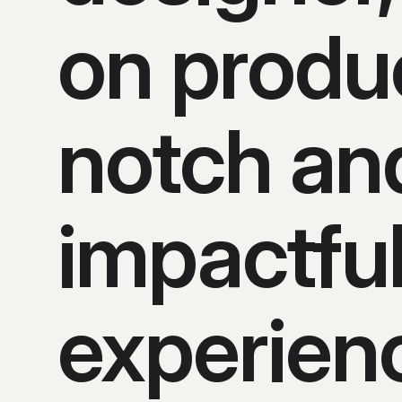
on produ
notch an
impactful
experien