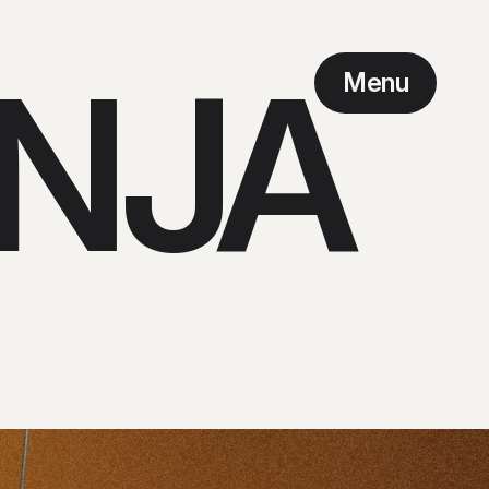
INJA
Menu