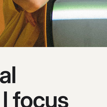
al
 I focus