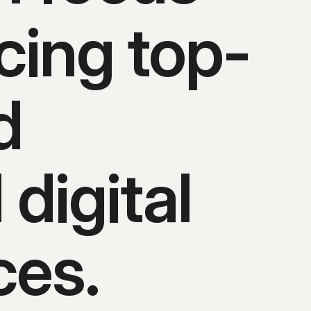
cing top-
d
 digital
ces.