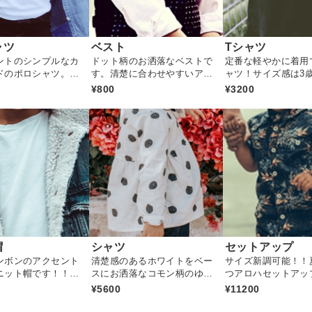
ャツ
ベスト
Tシャツ
ントのシンプルなカ
ドット柄のお洒落なベストで
定番な軽やかに着用
ドのポロシャツ。ラ
す。清楚に合わせやすいアイ
ャツ！サイズ感は3
る定番なアイテムで
テムです。
がございます
¥800
¥3200
帽
シャツ
セットアップ
ンボンのアクセント
清楚感のあるホワイトをベー
サイズ新調可能！！
ニット帽です！！お
スにお洒落なコモン柄のゆっ
つアロハセットアッ
気にいること間違い
たりしたシャツ
¥5600
¥11200
品です