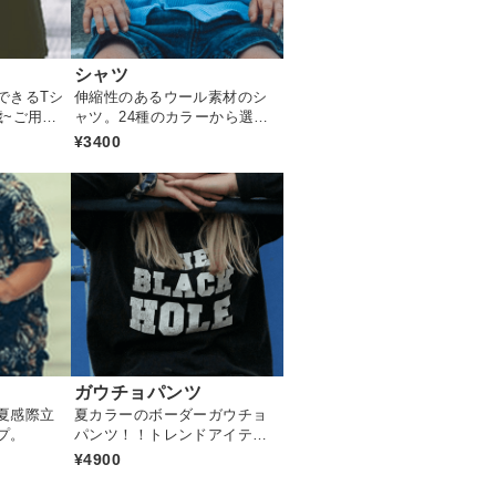
シャツ
できるTシ
伸縮性のあるウール素材のシ
歳~ご用意
ャツ。24種のカラーから選べ
ます
¥3400
ガウチョパンツ
夏感際立
夏カラーのボーダーガウチョ
プ。
パンツ！！トレンドアイテム
です
¥4900