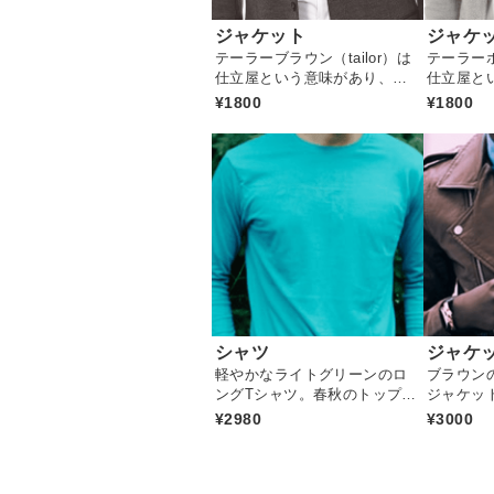
ジャケット
ジャケ
テーラーブラウン（tailor）は
テーラーホ
仕立屋という意味があり、キ
仕立屋と
レイに仕立てられたメンズの
レイに仕
¥1800
¥1800
上着をテーラードジャケット
上着をテ
シャツ
ジャケ
軽やかなライトグリーンのロ
ブラウン
ングTシャツ。春秋のトップコ
ジャケッ
ーデです。
で超人気
¥2980
¥3000