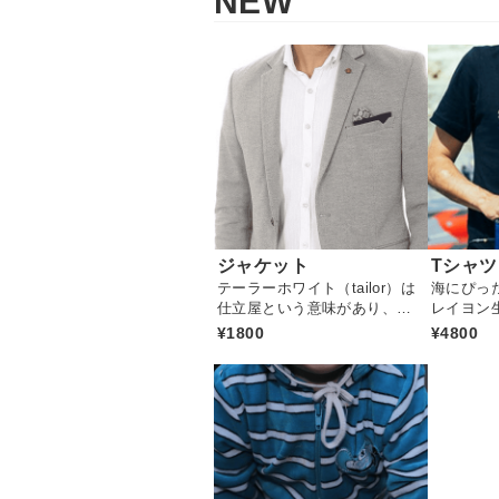
NEW
ジャケット
Tシャツ
テーラーホワイト（tailor）は
海にぴっ
仕立屋という意味があり、キ
レイヨン
レイに仕立てられたメンズの
イテムで
¥1800
¥4800
上着をテーラードジャケット