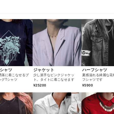
Tシャツ
ジャケット
ハーフシャツ
洒落に着こなせるブ
少し派手なピンクジャケッ
夏感溢れる綺麗な花
ングTシャツ
ト。タイトに着こなせます
フシャツです
¥25200
¥5900