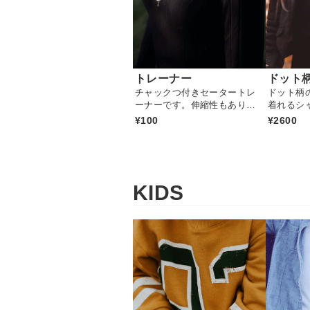
トレーナー
ドット
チャックつ付きセータートレ
ドット柄
ーナーです。伸縮性もあり暖
着れるシ
かいアイテムです
¥100
¥2600
KIDS