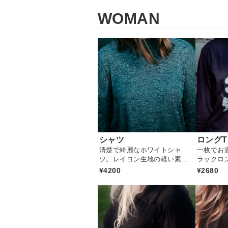
WOMAN
シャツ
ロング
清楚で綺麗なホワイトシャ
一枚でお
ツ。レイヨン生地の軽い素材
ラックロ
です
¥4200
¥2680