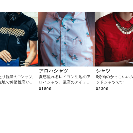
アロハシャツ
シャツ
たり軽量のTシャツ。
夏感溢れるレイヨン生地のア
8分袖のかっこいい
生地で伸縮性高いア
ロハシャツ。最高のアイテム
ッドシャツです
す
です
¥1800
¥2300