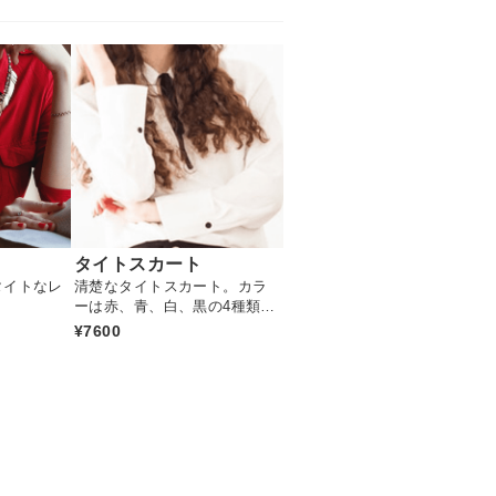
タイトスカート
タイトなレ
清楚なタイトスカート。カラ
ーは赤、青、白、黒の4種類あ
ります
¥7600