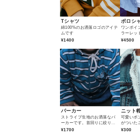
Tシャツ
ポロシ
綿100%のお洒落ロゴのアイテ
ワンポイ
ムです
ラーレッ
フに着れ
¥1400
¥4500
す
パーカー
ニット
ストライプ生地のお洒落なパ
可愛いボ
ーカーです。首回りに絞りが
がついた
ついている便利なアイテムで
子さんが
¥1700
¥300
す
なしの一