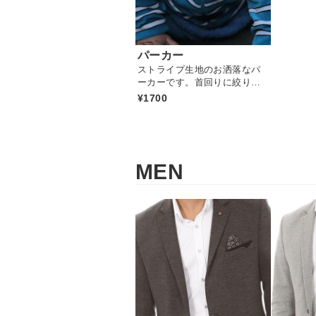
パーカー
ストライプ生地のお洒落なパ
ーカーです。首回りに絞りが
ついている便利なアイテムで
¥1700
す
MEN