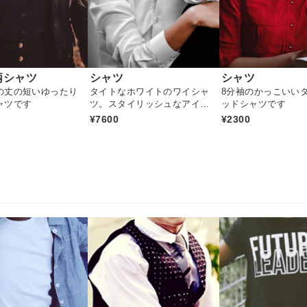
柄シャツ
シャツ
シャツ
の丈の短いゆったり
タイトなホワイトのワイシャ
8分袖のかっこいい
ャツです
ツ。スタイリッシュなアイテ
ッドシャツです
ムです
¥7600
¥2300