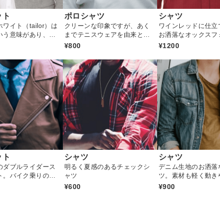
ット
ポロシャツ
シャツ
ワイト（tailor）は
クリーンな印象ですが、あく
ワインレッドに仕立
いう意味があり、キ
までテニスウェアを由来とす
お洒落なオックスフ
立てられたメンズの
るカジュアルなアイテム。通
タンダウンシャツ
¥800
¥1200
ーラードジャケット
気性抜群
ット
シャツ
シャツ
のダブルライダース
明るく夏感のあるチェックシ
デニム生地のお洒落
ト。バイク乗りの間
ャツ
ツ。素材も軽く動き
のアイテムです。
イテムです
¥600
¥900